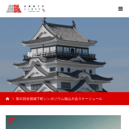
福
山
大
会
3
日
第41回全国城下町シンポジウム福山大会スケージュール